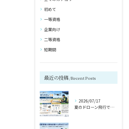
初めて
一等資格
企業向け
二等資格
短期間
お気軽にお問い合わせください
お気軽にお問い合わせください
最近の投稿
Recent Posts
2026/07/17
夏のドローン飛行で気を付けたいこと,バッテリー管理の重要性【宮城県仙台市・名取市ドローンスクール】