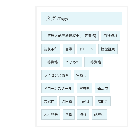
タグ
Tags
二等無人航空機操縦士(二等資格)
飛行点検
気象条件
害獣
ドローン
技能証明
一等資格
はじめて
二等資格
ライセンス講習
名取市
ドローンスクール
宮城県
仙台市
岩沼市
柴田郡
山形県
補助金
人材開発
空撮
点検
航空法