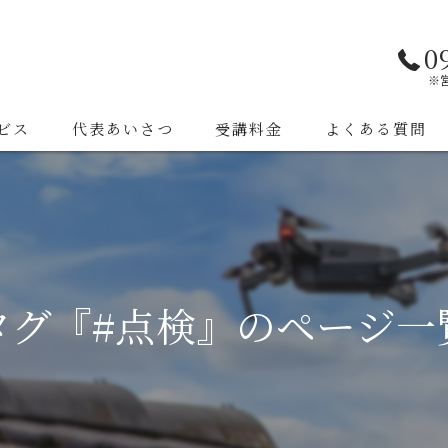
0
※
ビス
代表あいさつ
受講料金
よくある質問
タグ『#点検』のページ一