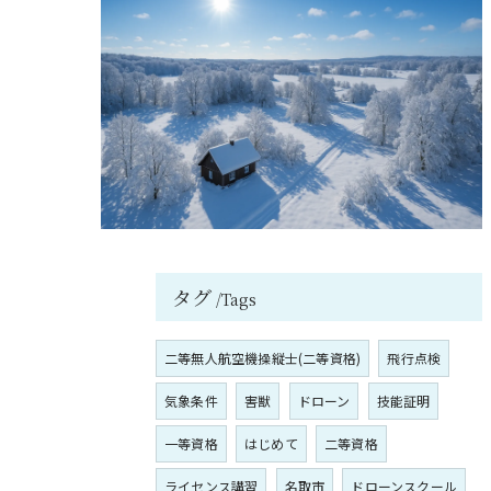
タグ
Tags
二等無人航空機操縦士(二等資格)
飛行点検
気象条件
害獣
ドローン
技能証明
一等資格
はじめて
二等資格
ライセンス講習
名取市
ドローンスクール