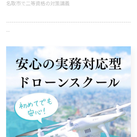
名取市で二等資格の対策講義
--------------------------------------------------------------------
--
初めて
二等資格
< 前のページ
一覧に戻る
次のページ >
関連タグ
#はじめて
#ライセンス講習
#宮城県