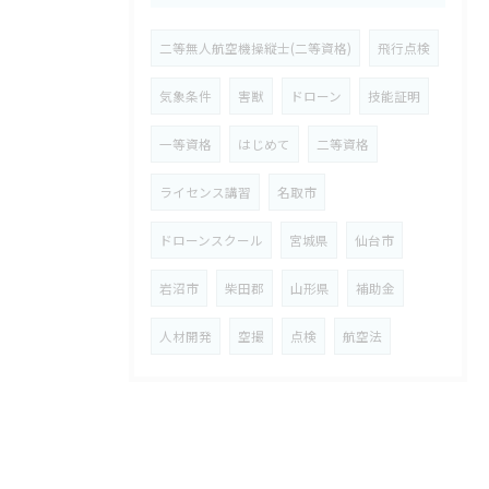
二等無人航空機操縦士(二等資格)
飛行点検
気象条件
害獣
ドローン
技能証明
一等資格
はじめて
二等資格
ライセンス講習
名取市
ドローンスクール
宮城県
仙台市
岩沼市
柴田郡
山形県
補助金
人材開発
空撮
点検
航空法