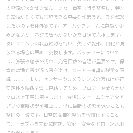
の整備が欠かせません。また、自宅で行う整備は、特別
な設備がなくても実施できる重要な作業です。まず確認
したいのは機体外観です。アームやフレームに亀裂や歪
みがないか、ネジの緩みがないかを目視で点検します。
次にプロペラの状態確認を行い、欠けや変形、白化が見
られる場合は早めに交換します。バッテリーについて
は、膨張や端子の汚れ、充電回数の管理が重要です。保
管時は満充電や過放電を避け、メーカー推奨の残量を意
識します。また、センサーやカメラレンズの汚れは飛行
安定性や映像品質に直結するため、ブロアーや柔らかい
クロスで丁寧に清掃します。最後にファームウェアやア
プリの更新状況を確認し、常に最新の状態を保つことも
整備の一環です。日常的な自宅整備を習慣化すること
で、トラブルを未然に防ぎ、安心・安全なドローン運用
にも繋がります。