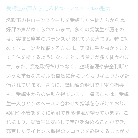
続き
受講生の声から見るドローンスクールの魅力
安全な飛行を実現するための必要条件
名取市のドローンスクールを受講した生徒たちからは、
実技講習が飛行許可取得に役立つ理由
好評の声が寄せられています。多くの受講生が語るの
名取市での飛行許可を効率的に得る方法
は、実技と座学のバランスが取れている点です。特に初
めてドローンを操縦する方には、実際に手を動かすこと
名取市でドローンライセンスを取得するための
で自信を持てるようになったという意見が多く聞かれま
ポイントとスクールの重要性
す。また、資格取得だけでなく、空域管理や安全判断と
ライセンス取得の成功を左右する名取市の
いった重要なスキルも自然に身につくカリキュラムが評
ドローンスクール
価されています。さらに、講師陣の親切で丁寧な指導
名取市のドローンスクールで学ぶべきポイ
も、受講生からの信頼を得ています。講師たちは、受講
ント
生一人ひとりのペースに合わせた指導を心がけており、
費用対効果を考慮したライセンス取得法
疑問や不安をすぐに解消できる環境が整っています。こ
名取市でのライセンス取得に必要な手続き
れにより、受講生は安心して学びを深めることができ、
スクール選びがライセンス取得に与える影
充実したライセンス取得のプロセスを経験することがで
響