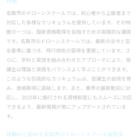
特徴
す方法
2025年の資格制度変更に対応する名取市のドロ
名取市のドローンスクールでは、初心者から上級者まで
ーンスクールの魅力
対応した多様なカリキュラムを提供しています。その特
徴の一つは、国家資格取得を目指すための実践的な講習
資格制度変更に備えるドローンスクールの
です。名取市のドローンスクールでは、最新の法令と安
取り組み
全基準に基づき、飛行技術の習得を重視しています。さ
2025年以降の資格取得に役立つドローンス
らに、学科と実技を組み合わせたアプローチにより、受
クールの指導
講生は理論と実践をバランスよく学ぶことができます。
制度変更について知っておくべきポイント
このような包括的なカリキュラムは、受講生の自信を育
名取市のドローンスクールが提供する最新
み、資格取得に直結します。また、業界の最新動向に対
情報
応し、2025年に施行される資格制度にもスムーズに対応
資格制度変更に対応したカリキュラムの魅
できるよう、最新情報が常にアップデートされていま
力
す。
名取市のドローンスクールが選ばれる理由
名取市で効率的に国家資格を取得するためのド
体験から始める名取市のドローンスクール活用法