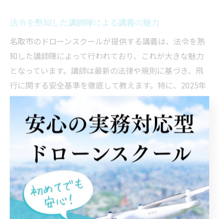
法令を熟知した講師陣による講義の魅力
名取市のドローンスクールが提供する講義は、法令を熟
知した講師陣によって行われており、これが大きな魅力
となっています。講師は最新の法律や規則に基づき、飛
行に関する安全基準を徹底して教えます。特に、2025年
に予定されている資格制度変更にも対応した知識を提供
しており、受講者は常に最新の情報を得ることができま
す。さらに、講師たちは実務経験も豊富であるため、実
際の飛行シナリオに基づいた具体的な指導を受けられま
す。このような環境は、安全で効果的なドローン操縦技
術の習得をサポートし、受講者が自信を持って飛行に臨
めるようになるための大きな手助けとなるでしょう。