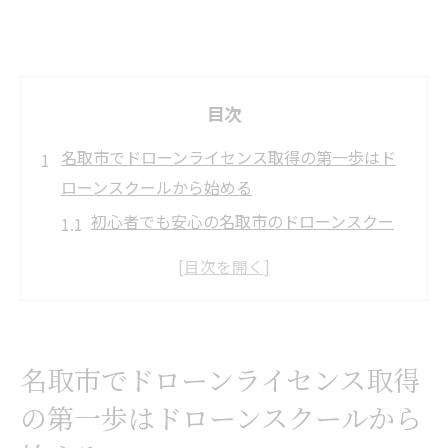
目次
名取市でドローンライセンス取得の第一歩はド
ローンスクールから始める
初心者でも安心の名取市のドローンスクー
ル選び
ドローンスクールでの学びがライセンス取
得に直結する理由
名取市のドローンスクールが提供するカリ
名取市でドローンライセンス取得
キュラムの特徴
の第一歩はドローンスクールから
体験から始める名取市のドローンスクール
活用法