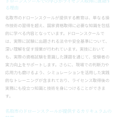
ドローンスクールでの学びがライセンス取得に直結す
る理由
法令を熟知した講師陣による講義の魅力
名取市のドローンスクールが提供する教育は、単なる操
名取市のドローンスクールで実技と学科をバラ
作技術の習得を超え、国家資格取得に必要な知識を包括
ンスよく習得する方法
的に学べる内容となっています。ドローンスクールで
効率的な学びを提供するドローンスクール
は、実際に試験に出題される法令や安全基準について、
のカリキュラム
深い理解を促す授業が行われています。実技において
実技と学科のバランスを取る重要性
も、実際の資格試験を意識した課題を通じて、受験者の
名取市のドローンスクールで学べる実技の
実力向上をサポートします。さらに、現場での判断力や
内容
応用力も磨けるよう、シミュレーションを活用した実践
ドローンスクールの学科講習で習得すべき
的なトレーニングが含まれており、ライセンス取得後の
知識
実務にも役立つ知識と技術を身につけることができま
実技講習の成果を引き出す名取市のスクー
す。
ルの工夫
ドローンスクールでの学びを最大限に活か
名取市のドローンスクールが提供するカリキュラムの