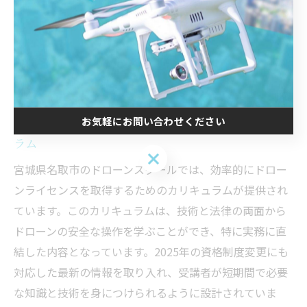
名取市のドローンスクールで実技
と学科をバランスよく習得する方
法
お気軽にお問い合わせください
効率的な学びを提供するドローンスクールのカリキュ
ラム
お気軽にお問い合わせください
宮城県名取市のドローンスクールでは、効率的にドロー
ンライセンスを取得するためのカリキュラムが提供され
ています。このカリキュラムは、技術と法律の両面から
ドローンの安全な操作を学ぶことができ、特に実務に直
結した内容となっています。2025年の資格制度変更にも
対応した最新の情報を取り入れ、受講者が短期間で必要
な知識と技術を身につけられるように設計されていま