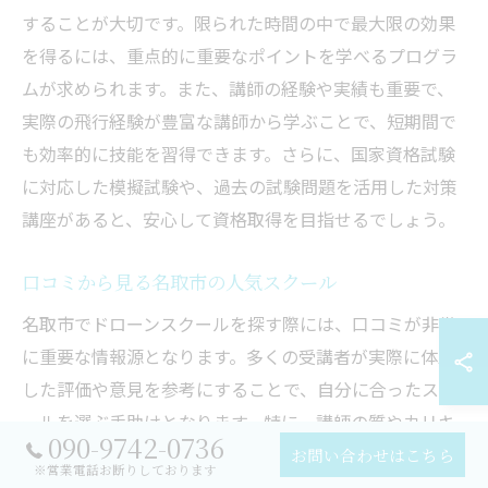
することが大切です。限られた時間の中で最大限の効果
を得るには、重点的に重要なポイントを学べるプログラ
ムが求められます。また、講師の経験や実績も重要で、
実際の飛行経験が豊富な講師から学ぶことで、短期間で
も効率的に技能を習得できます。さらに、国家資格試験
に対応した模擬試験や、過去の試験問題を活用した対策
講座があると、安心して資格取得を目指せるでしょう。
口コミから見る名取市の人気スクール
名取市でドローンスクールを探す際には、口コミが非常
に重要な情報源となります。多くの受講者が実際に体験
した評価や意見を参考にすることで、自分に合ったスク
ールを選ぶ手助けとなります。特に、講師の質やカリキ
090-9742-0736
ュラムの内容、サポート体制についての評価は、実際の
お問い合わせはこちら
※営業電話お断りしております
受講体験を反映しているため信頼性が高いです。さら