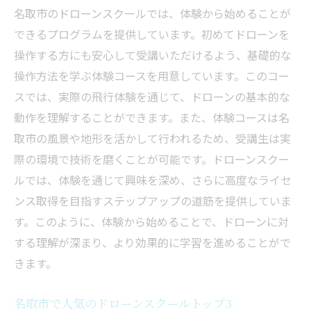
ローンスクールの選び方
名取市のドローンスクールでは、体験から始めることが
失敗しないドローンスクール選びのポイン
できるプログラムを提供しています。初めてドローンを
ト
操作する方にも安心して受講いただけるよう、基礎的な
名取市のドローンスクールを選ぶ際に確認
操作方法を学ぶ体験コースを用意しています。このコー
すべきこと
スでは、実際の飛行体験を通じて、ドローンの基本的な
動作を理解することができます。また、体験コースは名
費用対効果の高いドローンスクールの見つ
取市の風景や地形を活かして行われるため、受講生は実
け方
際の環境で技術を磨くことが可能です。ドローンスクー
短期間で資格取得を目指すための選択基準
ルでは、体験を通じて興味を深め、さらに高度なライセ
口コミから見る名取市の人気スクール
ンス取得を目指すステップアップの道筋を提供していま
実績豊富なドローンスクールの特徴
す。このように、体験から始めることで、ドローンに対
名取市のドローンスクールで効率的に学べる最
する理解が深まり、より効果的に学習を進めることがで
新技術とその利点
きます。
最新技術を取り入れた学びができるドロー
ンスクール
名取市で人気のドローンスクールトップ3