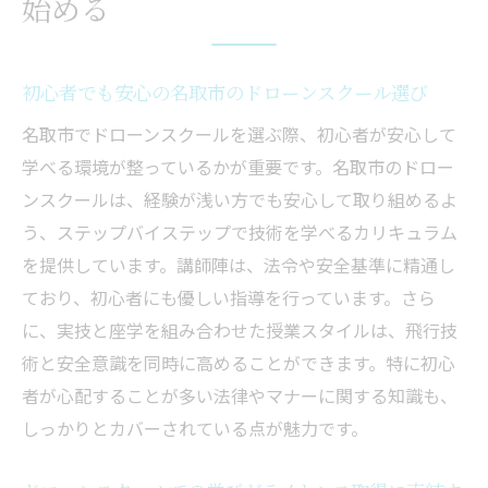
始める
名取市で人気のドローンスクールトップ3
受講生の声から見るドローンスクールの魅
初心者でも安心の名取市のドローンスクール選び
力
名取市でドローンスクールを選ぶ際、初心者が安心して
ドローンスクールで学ぶ名取市の法令と安全基
学べる環境が整っているかが重要です。名取市のドロー
準の重要性
ンスクールは、経験が浅い方でも安心して取り組めるよ
最新の法令を遵守するためのドローンスク
う、ステップバイステップで技術を学べるカリキュラム
ールの役割
を提供しています。講師陣は、法令や安全基準に精通し
名取市のドローンスクールで学ぶ安全基準
ており、初心者にも優しい指導を行っています。さら
とは
に、実技と座学を組み合わせた授業スタイルは、飛行技
法令遵守が求められるドローン操縦の現実
術と安全意識を同時に高めることができます。特に初心
名取市のドローンスクールが法令教育に強
者が心配することが多い法律やマナーに関する知識も、
い理由
しっかりとカバーされている点が魅力です。
安全な飛行を実現するためのドローンスク
ールの学び