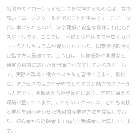
名取市のドローンスクールが提供する最新
名取市でドローンライセンスを取得するためには、質の
機材の利点
高いドローンスクールを選ぶことが重要です。まず一つ
実技講習で活かされる最新技術
目に挙げられるのが、法令理解と安全な操作に特化した
最新技術を学ぶことで広がる活用の可能性
スクールです。ここでは、基礎から応用まで幅広くカバ
ーするカリキュラムが提供されており、国家資格取得を
名取市のドローンスクールでの技術研修の
目指す方に最適です。二つ目は、映像撮影や測量など、
内容
特定の目的に応じた専門講座が充実しているスクール
最新技術の習得がもたらす安全な飛行
で、実際の現場で役立つスキルを習得できます。最後
ドローンスクールで学ぶ名取市での安全な飛行
に、アクセスの良さや予約のしやすさが魅力のスクール
許可を得る方法
も人気です。名取駅から徒歩圏内にあり、気軽に通える
安全な飛行許可を得るための名取市のドロ
環境が整っています。これらのスクールは、どれも実技
ーンスクール
と学科を組み合わせた効果的な学習方法を提供してお
ドローンスクールで学ぶ飛行許可の取得プ
り、初心者から経験者まで幅広い受講者に対応していま
ロセス
す。
名取市で飛行許可を取得するための法的手