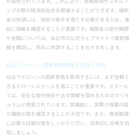
が提供されています。これにより、資格取得やスキルア
補助金でお得に学べる仙台のドローン講習
ップの際の経済的負担を軽減することができます。補助
仙台での補助金利用による学費削減
金の申請には、特定の条件を満たす必要があるため、事
ドローンスクール仙台の補助金活用法
前に詳細を確認することが重要です。補助金の受付期間
仙台での効率的なドローン講習の選び方
や金額については、仙台市の公式ウェブサイトで最新情
補助金を活用した仙台の講習費用対策
報を確認し、早めに申請することをおすすめします。
仙台でのドローン講習と補助金の関係
補助金利用でお得に学ぶドローン講習
仙台でドローン国家資格取得を目指す方法
宮城のドローンスクールで資格を取得する方法
仙台でドローンの国家資格を取得するには、まず信頼で
宮城で資格を取るためのスクール選び
きるドローンスクールを選ぶことが重要です。スクール
では、安全な操作技術や法令理解を深めるためのカリキ
ドローンスクール仙台での資格取得法
ュラムが用意されています。受講前に、実際の授業内容
資格取得に向けた宮城のスクール比較
や講師の質を確認することが大切です。また、資格取得
宮城でのドローン国家資格取得の流れ
に必要な試験対策をしっかりと行い、効率的に合格を目
補助金を賢く使う宮城のスクール選び
指しましょう。
仙台での資格取得とスクールの活用法