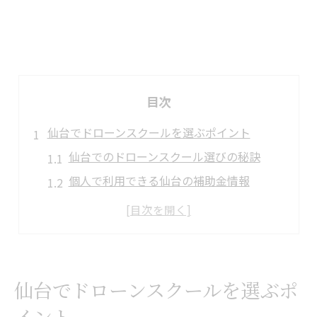
目次
仙台でドローンスクールを選ぶポイント
仙台でのドローンスクール選びの秘訣
個人で利用できる仙台の補助金情報
仙台でドローン国家資格取得を目指す方法
東北内のスクール評判と選び方ガイド
宮城県でドローンスクールを探すコツ
仙台での飛行可能スポットを知る
仙台でドローンスクールを選ぶポ
宮城県でのドローン資格取得法
イント