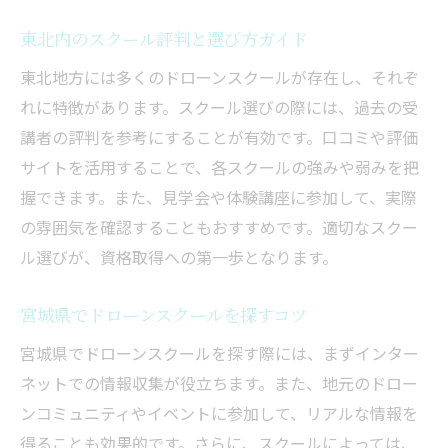
仙台でドローン資格を狙う！補助金情報
東北内のスクール評判と選び方ガイド
仙台での資格取得に役立つ補助金情報
東北地方には多くのドローンスクールが存在し、それぞ
ドローン国家資格を取得する仙台の道
れに特徴があります。スクール選びの際には、過去の受
補助金を活用した仙台での学び方
講者の評判を参考にすることが有効です。口コミや評価
サイトを活用することで、各スクールの強みや弱みを把
仙台のドローンスクールでの資格取得法
握できます。また、見学会や体験講座に参加して、実際
仙台で活用できる補助金の最新情報
の雰囲気を確認することもおすすめです。適切なスクー
国家資格を狙うための仙台補助金活用法
ル選びが、資格取得への第一歩となります。
宮城でドローンスクール選びと補助金のコツ
宮城でのスクール選びと補助金のポイント
宮城県でドローンスクールを探すコツ
仙台で学ぶための補助金活用法
宮城県でドローンスクールを探す際には、まずインター
宮城で資格を取るための補助金対策
ネットでの情報収集が役立ちます。また、地元のドロー
ドローンスクール選びと補助金の活用術
ンコミュニティやイベントに参加して、リアルな情報を
仙台での効率的な補助金利用のコツ
得ることも効果的です。さらに、スクールによっては、