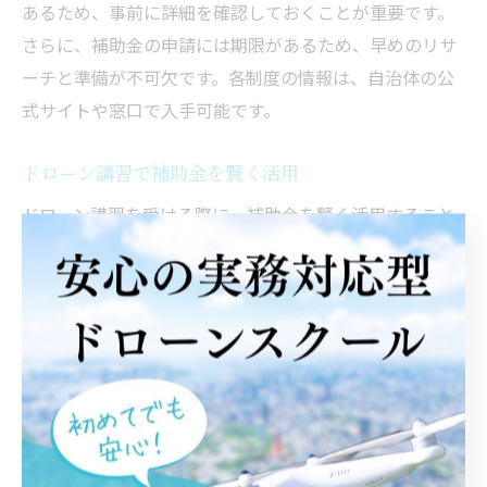
あるため、事前に詳細を確認しておくことが重要です。
さらに、補助金の申請には期限があるため、早めのリサ
ーチと準備が不可欠です。各制度の情報は、自治体の公
式サイトや窓口で入手可能です。
ドローン講習で補助金を賢く活用
ドローン講習を受ける際に、補助金を賢く活用すること
で、費用を大幅に削減することができます。受講前に補
助金制度をしっかりと理解し、必要な書類を揃えて申請
することが重要です。また、補助金の対象となる講座や
スクールを選ぶことも大切です。これにより、受講費用
の一部を補助金で賄うことができ、経済的な負担を軽減
できます。さらに、補助金の利用可能期間を確認し、タ
イミングを逃さないように注意しましょう。