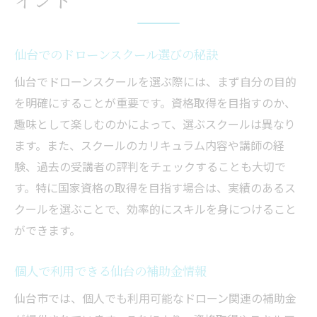
宮城で国家資格を取得するための手順
ドローン国家資格を仙台で取得する方法
仙台でのドローンスクール選びの秘訣
ドローンスクールと個人補助金の活用法
宮城での資格取得に役立つ情報
仙台でドローンスクールを選ぶ際には、まず自分の目的
を明確にすることが重要です。資格取得を目指すのか、
仙台で資格を取得するための準備
趣味として楽しむのかによって、選ぶスクールは異なり
国家資格取得のための仙台スクール選び
ます。また、スクールのカリキュラム内容や講師の経
仙台のドローンスクールで補助金活用
験、過去の受講者の評判をチェックすることも大切で
仙台での補助金利用方法を解説
す。特に国家資格の取得を目指す場合は、実績のあるス
GAMドローンスクールの補助金情報
クールを選ぶことで、効率的にスキルを身につけること
仙台でドローンを学ぶための費用軽減策
ができます。
個人で利用可能な仙台の補助金制度
個人で利用できる仙台の補助金情報
ドローン講習で補助金を賢く活用
仙台でのドローン補助金の最新情報
仙台市では、個人でも利用可能なドローン関連の補助金