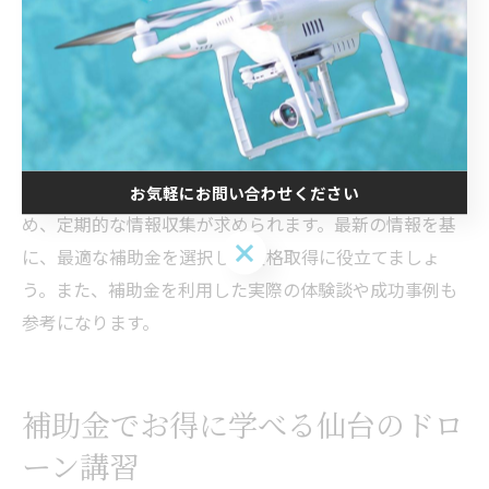
仙台でのドローン補助金の最新情報
仙台市におけるドローン補助金の最新情報は、自治体の
公式ウェブサイトや地元の商工会議所などで随時更新さ
れています。これらの情報源を活用することで、最新の
補助金制度や申請条件を把握することができます。特
に、補助金の適用期間や条件の変更は頻繁に行われるた
お気軽にお問い合わせください
め、定期的な情報収集が求められます。最新の情報を基
お気軽にお問い合わせください
に、最適な補助金を選択し、資格取得に役立てましょ
う。また、補助金を利用した実際の体験談や成功事例も
参考になります。
補助金でお得に学べる仙台のドロ
ーン講習