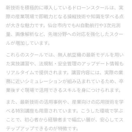
現場で活きる知識と安全管理の重要性につ
新技術を積極的に導入しているドローンスクールは、実
いて
際の産業現場で即戦力となる操縦技術や知識を学べる点
が大きな魅力です。仙台市内でもAI自動航行や3次元測
話題のドローンスクールで実践力が身につく理
量、画像解析など、先端分野への対応を強化したスクー
由
ルが増加しています。
ドローンスクールの実技講習で得られる実
践力
これらのスクールでは、無人航空機の最新モデルを用い
新技術を現場で学べるカリキュラムの魅力
た実技講習や、法規制・安全管理のアップデート情報も
とは
リアルタイムで提供されます。講習内容には、実際の業
務に近いシミュレーションが組み込まれているため、卒
産業用ドローン操作に強いスクールの特徴
業後すぐ現場で活用できるスキルを身につけられます。
紹介
国家資格に直結する実践的な講習内容を解
また、最新技術の活用事例や、産業向けの応用技術を学
説
べる特別講座も用意されています。こうした環境で学ぶ
ことで、初心者から経験者まで幅広い層が、安心してス
ドローンスクールの卒業生が語る実務での
テップアップできるのが特徴です。
活用法