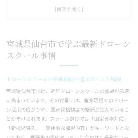
新技術導入で注目のドローンスクールの特
徴とは
国家資格対応ドローンスクールの魅力を徹
底紹介
宮城県仙台市で学ぶ最新ドローン
産業分野で活躍するドローンスクールの現
スクール事情
状分析
受講スタイル別に見るドローンスクールの
違い
ドローンスクールの最新動向と選ぶポイント解説
新技術導入のドローンスクール選び方解説
宮城県仙台市では、近年ドローンスクールの需要が急速
ドローンスクール選びで重視すべき新技術
に高まっています。その背景には、産業現場でのドロー
の基準
ン活用の広がりや、国家資格制度の整備が進んでいるこ
国家資格取得に有利な最新設備をもつスク
とが挙げられます。スクール選びでは「国家資格対応」
ールとは
「新技術導入」「実践的な講習内容」がキーワードとな
産業対応型ドローンスクールの比較ポイン
っており、受講生の目的やレベルに合わせた多彩なコー