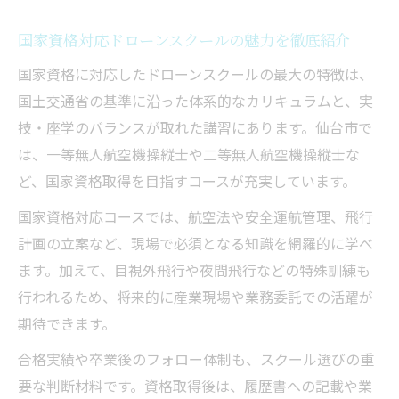
新技術に強いドローンスクール活用術とは
国家資格対応ドローンスクールの魅力を徹底紹介
新技術対応ドローンスクールの講習活用法
国家資格に対応したドローンスクールの最大の特徴は、
を解説
国土交通省の基準に沿った体系的なカリキュラムと、実
国家資格取得を目指す人が押さえたい最新
技・座学のバランスが取れた講習にあります。仙台市で
技術
は、一等無人航空機操縦士や二等無人航空機操縦士な
産業現場で役立つドローンスクールの実践
ど、国家資格取得を目指すコースが充実しています。
事例
国家資格対応コースでは、航空法や安全運航管理、飛行
講師陣の実績に注目したスクール選びのコ
計画の立案など、現場で必須となる知識を網羅的に学べ
ツ
ます。加えて、目視外飛行や夜間飛行などの特殊訓練も
ドローンスクールで受けられる最新サポー
行われるため、将来的に産業現場や業務委託での活躍が
ト体制
期待できます。
資格取得までのステップをわかりやすく紹介
合格実績や卒業後のフォロー体制も、スクール選びの重
ドローンスクールで始める資格取得の流れ
要な判断材料です。資格取得後は、履歴書への記載や業
解説