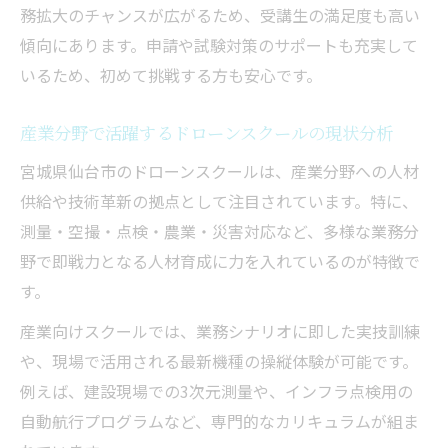
務拡大のチャンスが広がるため、受講生の満足度も高い
国家資格合格を目指すための学習ステップ
傾向にあります。申請や試験対策のサポートも充実して
とは
いるため、初めて挑戦する方も安心です。
新技術対応講習の受講から試験対策までの
手順
産業分野で活躍するドローンスクールの現状分析
産業用ドローン資格取得に必要な準備ポイ
宮城県仙台市のドローンスクールは、産業分野への人材
ント
供給や技術革新の拠点として注目されています。特に、
ドローンスクール受講後の申請・手続きの
測量・空撮・点検・農業・災害対応など、多様な業務分
流れ
野で即戦力となる人材育成に力を入れているのが特徴で
す。
産業向けスクールでは、業務シナリオに即した実技訓練
や、現場で活用される最新機種の操縦体験が可能です。
例えば、建設現場での3次元測量や、インフラ点検用の
自動航行プログラムなど、専門的なカリキュラムが組ま