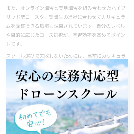
また、オンライン講習と実地講習を組み合わせたハイブ
リッド型コースや、受講生の進捗に合わせてカリキュラ
ムを調整できる環境も注目されています。自分のレベル
や目的に応じたコース選択が、学習効率を高めるポイン
トです。
スクール選びで失敗しないためには、事前にカリキュラ
ム内容や講師の経歴、受講後のサポート体制を詳しく確
認しましょう。卒業生の口コミや、資格取得までの平均
期間なども参考にすると安心です。
オンライン・実地講習の違いと選択時の注意点
ドローンスクールでは、オンライン講習と実地講習の両
方が提供されています。それぞれの特徴を理解し、自分
に合った学習方法を選ぶことが大切です。オンライン講