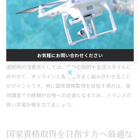
習は、法規や基礎知識を自宅で効率的に学べる点がメリ
ットですが、実技力の向上には限界があります。
一方、実地講習では、現場での操縦体験や講師から直接
指導を受けることで、即戦力となるスキルを習得可能で
す。ただし、天候や日程調整が必要な場合もあるため、
スケジュールの柔軟性が求められます。
お気軽にお問い合わせください
選択時の注意点としては、自分の目的や生活スタイルに
お気軽にお問い合わせください
合わせて、オンラインと実地をうまく組み合わせること
がポイントです。特に国家資格取得を目指す場合は、実
地講習での経験が合格への近道となるため、バランスの
良い学習計画を立てましょう。
国家資格取得を目指す方へ最適な