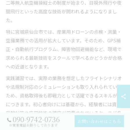
二等無人航空機操縦士の制度が始まり、目視外飛行や夜
間飛行といった高度な技術が問われるようになりまし
た。
特に宮城県仙台市では、産業用ドローンの点検・測量・
空撮業務での活用が拡大しています。そのため、GPS補
正・自動航行プログラム、障害物回避機能など、現場で
求められる最新技術をスクールで学べるかどうかが合格
への近道となります。
実践講習では、実際の業務を想定したフライトシナリオ
や法規制対応のシミュレーションも取り入れられている
ため、資格取得後も即戦力として活躍できるスキルが身
につきます。初心者向けには基礎から、経験者には資格
受験対策や応用技術の講座が用意されているケースが多
090-9742-0736
いです。
お問い合わせはこちら
※営業電話お断りしております