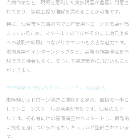
ドローンスクールで未経験から製造職を目
点検作業など、現場を意識した実技講習が豊富に用意さ
指す
れており、製造工程の理解を深めることが可能です。
未経験者が学ぶべきドローンスクールの内
特に、仙台市や宮城県内では産業用ドローンの需要が高
容
まっているため、スクールでの学びがそのまま地元企業
ドローンスクール活用で転職成功を目指す
への就職や転職につながりやすいのも大きな魅力です。
製造現場で求められるスキルとドローンス
現場見学やインターンシップなど、実際の作業環境を体
クール
験できる機会も多く、安心して製造業界に飛び込むこと
ができます。
未経験でも安心のドローンスクールサポー
ト
未経験者も安心のドローンスクール活用法
仙台で注目されるドローンスクールの評判と選
未経験からドローン製造に挑戦する場合、最初の一歩と
び方
してドローンスクールの活用が有効です。仙台のスクー
仙台のドローンスクール評判と選び方のコ
ルでは、初心者向けの基礎講座からスタートし、段階的
ツ
に技術を身につけられるカリキュラムが整備されていま
口コミで分かるドローンスクールの魅力
す。