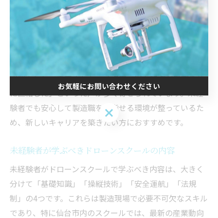
量」などの業務に必要なスキルを、実技訓練を通じて体
得できる点が大きな魅力です。産業用ドローンの現場で
活躍するためには、操縦技術だけでなく、製品の構造理
解や安全管理能力も重要視されます。
ドローンスクールの卒業生には「未経験からでも現場で
即戦力として採用された」「講座で得た知識が転職活動
お気軽にお問い合わせください
に直結した」といった声が多く寄せられています。未経
験者でも安心して製造職を目指せる環境が整っているた
お気軽にお問い合わせください
め、新しいキャリアを築きたい方におすすめです。
未経験者が学ぶべきドローンスクールの内容
未経験者がドローンスクールで学ぶべき内容は、大きく
分けて「基礎知識」「操縦技術」「安全運航」「法規
制」の4つです。これらは製造現場で必要不可欠なスキル
であり、特に仙台市内のスクールでは、最新の産業動向