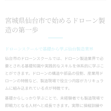
ドローンスクール選びが製造現場デビュー
の鍵
宮城県仙台市で始めるドローン製
地元で人気のドローンスクール最新事情
造の第一歩
ドローンスクール活用で製造スキルを高める秘
訣
ドローンスクール受講で製造技術を効率習
ドローンスクールで基礎から学ぶ仙台製造業界
得
仙台市のドローンスクールでは、ドローン製造業界で必
実務で役立つドローンスクールの講習内容
要とされる基礎知識や実践的なスキルを体系的に学ぶこ
製造職に活かせるドローンスクール体験談
とができます。ドローンの構造や部品の役割、産業用ド
ドローンスクール選択がスキル向上の近道
ローンの特徴など、製造現場で役立つ内容がカリキュラ
ドローンスクールの学習法で実力を伸ばす
ムに組み込まれている点が特徴です。
未経験から製造スタッフへ転身するための実践
基礎からしっかり学ぶことで、未経験者でも製造現場で
方法
即戦力となる人材へと成長できます。実際に操縦訓練や