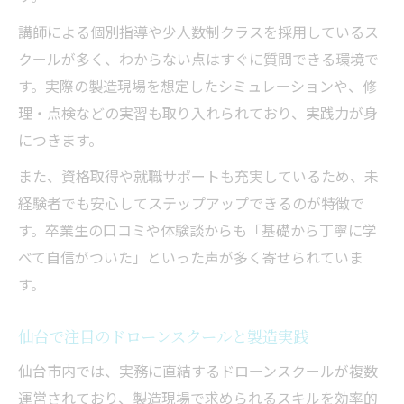
ドローンスクール選びは製造職転職のカギ
講師による個別指導や少人数制クラスを採用しているス
信頼できるドローンスクールの見極め方
クールが多く、わからない点はすぐに質問できる環境で
ドローンスクール卒業生の評価ポイント
す。実際の製造現場を想定したシミュレーションや、修
安定したキャリアを叶える製造職へのステップ
理・点検などの実習も取り入れられており、実践力が身
ドローンスクールでキャリアアップを目指
につきます。
す方法
また、資格取得や就職サポートも充実しているため、未
製造職定着に役立つドローンスクール活用
経験者でも安心してステップアップできるのが特徴で
術
す。卒業生の口コミや体験談からも「基礎から丁寧に学
ドローンスクール卒業が安定職の第一歩
べて自信がついた」といった声が多く寄せられていま
キャリア形成に生きるドローンスクール学
す。
習
製造職で活躍するためのドローンスクール
仙台で注目のドローンスクールと製造実践
戦略
仙台市内では、実務に直結するドローンスクールが複数
ドローン国家資格取得と製造分野での活用法
運営されており、製造現場で求められるスキルを効率的