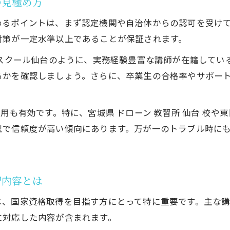
の見極め方
資格取得に必要なドローンスクールの手順解説
ドローンスクールで体験できる実技講習の内容
めるポイントは、まず認定機関や自治体からの認可を受け
資格試験に強いドローンスクールの学習法
対策が一定水準以上であることが保証されます。
ドローンスクールの座学と実技のバランスとは
ンスクール仙台のように、実務経験豊富な講師が在籍してい
資格は何日で取れる？仙台での取得事情に迫る
るかを確認しましょう。さらに、卒業生の合格率やサポー
ドローンスクールで資格取得 日数の実例紹介
仙台市で資格は何日で取得可能か最新事情
用も有効です。特に、宮城県 ドローン 教習所 仙台 校や
ドローンスクール仙台の短期取得コースとは
型で信頼度が高い傾向にあります。万が一のトラブル時に
お気軽にお問い合わせください
お気軽にお問い合わせください
資格取得日数を左右するドローンスクールの違い
忙しい人向けドローンスクールの受講プラン紹介
習内容とは
補助金も活用できる宮城県のドローンスクール事情
宮城県ドローンスクールの補助金活用最新情報
は、国家資格取得を目指す方にとって特に重要です。主な
ドローンスクール受講費を抑える補助金申請法
に対応した内容が含まれます。