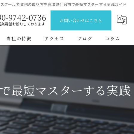
ンスクールで資格の取り方を宮城県仙台市で最短マスターする実践ガイド
90-9742-0736
お問い合わせはこちら
営業電話お断りしております
当社の特徴
アクセス
ブログ
コラム
初めて
一等資格
で最短マスターする実践
企業向け
二等資格
短期間