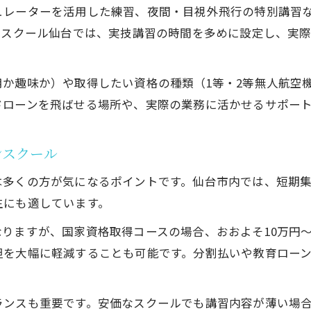
補助金対象ドローンスクールの選び方とは
ュレーターを活用した練習、夜間・目視外飛行の特別講習
宮城県のドローンスクールで受けられるサポート
ンスクール仙台では、実技講習の時間を多めに設定し、実
資格取得支援が手厚いドローンスクール特集
か趣味か）や取得したい資格の種類（1等・2等無人航空
ドローンを飛ばせる場所や、実際の業務に活かせるサポー
ンスクール
多くの方が気になるポイントです。仙台市内では、短期集
生にも適しています。
りますが、国家資格取得コースの場合、おおよそ10万円～
担を大幅に軽減することも可能です。分割払いや教育ロー
ランスも重要です。安価なスクールでも講習内容が薄い場