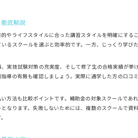
ドローンスクールの国家資格コース活用術とは
未経験者がドローンスクールで資格を取る流れ
ト徹底解説
資格取得後に役立つドローンスクールのサポート
目的やライフスタイルに合った講習スタイルを明確にする
ドローンスクール選びが資格合格率に与える影響
ているスクールを選ぶと効率的です。一方、じっくり学び
最短ルートで資格を取るための仙台市の方法
ドローンスクールで最短資格取得を目指すコツ
績、実技試験対策の充実度、そして修了生の合格実績が挙
仙台市内で効率良いドローンスクールの選び方
別指導の有無も確認しましょう。実際に通学した方の口コ
短期間で資格取得できるカリキュラムの活用法
ドローンスクール仙台の集中講座の特徴と流れ
払い方法も比較ポイントです。補助金の対象スクールであ
スケジュール調整で最短合格を狙うポイント
トとなります。失敗しないためには、複数のスクールで資
ドローンスクールで学ぶ実践スキルと取得手順
す。
ドローンスクールで身につく実践スキル一覧