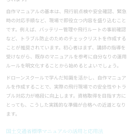
航空法規制対応力を強化するスクールの特
自作マニュアルの基本は、飛行前点検や安全確認、緊急
徴
時の対応手順など、現場で即役立つ内容を盛り込むこと
独自マニュアル作成で航空法規制への対応力ア
です。例えば、バッテリー管理や飛行ルートの事前確認
ップ
など、トラブル防止のためのチェックリストを作成する
ドローンスクールで学ぶ航空法規制対応の
ことが推奨されています。初心者はまず、講師の指導を
基礎
受けながら、既存のマニュアルを参考に自分なりの運用
ルールを明文化することから始めるとよいでしょう。
独自マニュアルで法令違反を未然に防ぐポ
イント
ドローンスクールで学んだ知識を活かし、自作マニュア
国土交通省航空局標準マニュアルの活用事
ルを作成することで、実際の飛行現場での安全性やトラ
例
ブル対応力が格段に向上します。資格取得を目指す方に
飛行禁止区域の運用手順を明確化する方法
とっても、こうした実践的な準備が合格への近道となり
ます。
最新無人航空機飛行マニュアルとの対応策
ドローン飛行マニュアル最新情報と実践的ノウ
国土交通省標準マニュアルの活用と応用法
ハウ