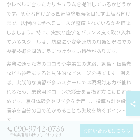
やレベルに合ったカリキュラムを提供しているかどうか
です。初心者向けから国家資格取得を目指す上級者向け
まで、段階的に学べるコースが整備されているかを確認
しましょう。特に、実技と座学をバランス良く取り入れ
ているスクールは、航空法や安全運航の知識と現場での
操縦技術を同時に身につけやすい特徴があります。
実際に通った方の口コミや卒業生の進路、就職・転職先
なども参考にすると具体的なイメージを持てます。例え
ば、実践的な演習が多いスクールでは現場対応力が養わ
れるため、業務用ドローン操縦士を目指す方にもおすす
めです。無料体験会や見学会を活用し、指導方針や設備
環境を自分の目で確かめることも失敗を防ぐポイントで
す。
090-9742-0736
お問い合わせはこちら
また、ドローン飛行マニュアルの作成支援や、国土交通
※営業電話お断りしております