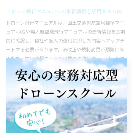
ドローン飛行マニュアルの最新情報を活用する方法
ドローン飛行マニュアルは、国土交通省航空局標準マニ
ュアル02や無人航空機飛行マニュアルの最新情報を定期
的に確認し、自社や個人の運用に即した内容へアップデ
ートする必要があります。法改正や規制変更が頻繁にあ
るため、古い情報のままでは思わぬ違反やトラブルの原
因となります。
最新のマニュアル情報を活用するには、
国土交通省公式サイトで配布されている標準マニュア
ルのダウンロード
ドローンスクールでの最新法規解説セミナーへの参加
航空局や業界団体からのアナウンスを定期チェック
などが効果的です。自作マニュアルを作成する場合も、
最新ガイドラインに準拠し、現場の実態に合わせてカス