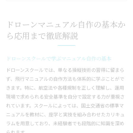
独自マニュアル作成で守るべき安全ポイン
ト
ドローンマニュアル自作の基本か
飛行マニュアル自作例を参考にした実践術
ら応用まで徹底解説
航空局標準マニュアル02の理解と運用法
安全資格に導くドローンスクール活用術を学ぶ
なら
ドローンスクールで学ぶマニュアル自作の基本
ドローンスクールで資格取得に必要な知識
ドローンスクールでは、単なる操縦技術の習得に留まら
を学ぶ
ず、飛行マニュアルの自作方法も体系的に学ぶことがで
安全資格取得へ導く独自カリキュラムの選
きます。特に、航空法や各種規制を正しく理解し、運用
び方
現場で求められる安全基準を自分で設定する力が重視さ
実践重視のスクールで得られる飛行マニュ
れています。スクールによっては、国土交通省の標準マ
アル知識
ニュアルを教材に、座学と実技を組み合わせたカリキュ
ドローン飛行マニュアルの最新情報を活用
ラムを用意しており、未経験者でも段階的に知識を深め
する方法
られます。