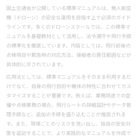
国土交通省が公開している標準マニュアルは、無人航空
ドローンスクールで得る最新飛行マニュア
機（ドローン）の安全な運用を目指す上で必須のガイド
ルの知識
ラインです。多くのドローンスクールでは、この標準マ
無人航空機飛行マニュアル最新動向の把握
ニュアルを基礎教材として活用し、法令遵守や飛行手順
方法
の標準化を徹底しています。内容としては、飛行前後の
ドローンマニュアルモードと安全運用のコ
点検項目や緊急時の対応方法、操縦者の責任範囲などが
ツ
具体的に示されています。
航空局標準マニュアル02を応用した操縦術
応用法としては、標準マニュアルをそのまま利用するだ
実践的な飛行マニュアル自作例の活用ポイ
けでなく、自身の飛行目的や機体の特性に合わせてカス
ント
タマイズすることが重要です。例えば、業務用途での空
実体験を通じたドローンスクール選びのポイン
撮や点検業務の場合、飛行ルートの詳細設計やデータ管
ト
理手順など、追加の手順を盛り込むことが推奨されま
ドローンスクールの実体験で分かる選び方
す。また、現場ごとのリスクを洗い出し、独自の安全対
の基準
策を追記することで、より実践的なマニュアルを作成で
飛行マニュアル自作支援が充実したスクー