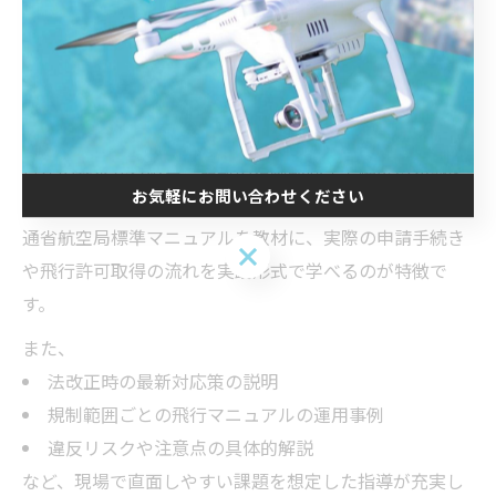
タマイズしましょう。
航空法規制対応力を強化するスクールの特徴
航空法や関連する規制に強いドローンスクールは、法令
遵守の基本から応用、最新の規制動向まで幅広い知識を
お気軽にお問い合わせください
提供しています。特に航空局標準マニュアル02や国土交
通省航空局標準マニュアルを教材に、実際の申請手続き
お気軽にお問い合わせください
や飛行許可取得の流れを実践形式で学べるのが特徴で
す。
また、
法改正時の最新対応策の説明
規制範囲ごとの飛行マニュアルの運用事例
違反リスクや注意点の具体的解説
など、現場で直面しやすい課題を想定した指導が充実し