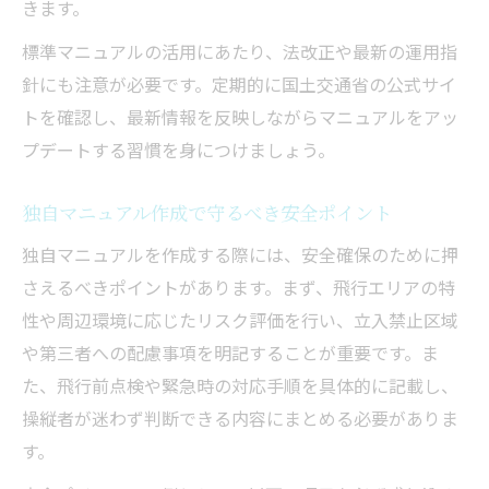
きます。
ル特徴
標準マニュアルの活用にあたり、法改正や最新の運用指
資格取得に直結する指導内容の見極め方
針にも注意が必要です。定期的に国土交通省の公式サイ
実践演習が豊富なドローンスクールの選び
トを確認し、最新情報を反映しながらマニュアルをアッ
方
プデートする習慣を身につけましょう。
航空法規制順守を重視したカリキュラムの
重要性
独自マニュアル作成で守るべき安全ポイント
安心して資格取得へ進むための最適な手順とコ
独自マニュアルを作成する際には、安全確保のために押
ツ
さえるべきポイントがあります。まず、飛行エリアの特
ドローンスクールと連携した資格取得の流
性や周辺環境に応じたリスク評価を行い、立入禁止区域
れ
や第三者への配慮事項を明記することが重要です。ま
た、飛行前点検や緊急時の対応手順を具体的に記載し、
国土交通省ドローン標準マニュアルによる
操縦者が迷わず判断できる内容にまとめる必要がありま
準備法
す。
独自マニュアル作成から申請までの具体的
手順