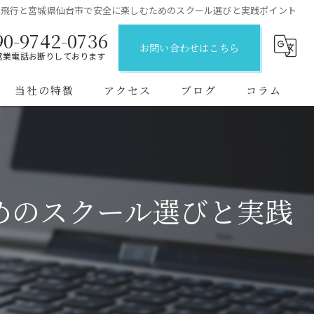
ン飛行と宮城県仙台市で安全に楽しむためのスクール選びと実践ポイント
90-9742-0736
お問い合わせはこちら
営業電話お断りしております
当社の特徴
アクセス
ブログ
コラム
初めて
一等資格
めのスクール選びと実践
企業向け
二等資格
短期間