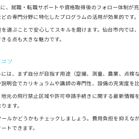
ドローンスクール仙台で学ぶ基礎操作のコツ
考に、就職・転職サポートや資格取得後のフォロー体制が
安全な飛行を実現するドローンスクール活用法
などの専門分野に特化したプログラムの活用が効果的です
スクール卒業後の自主練習に役立つ情報
座を選ぶことで安心してスキルを磨けます。仙台市内では
ドローン飛行を合法的に楽しむ道しるべ
できる点も大きな魅力です。
ドローンスクールで身につける合法飛行の知識
宮城県で許可不要な飛行エリアの見つけ方
すコツ
飛行許可申請の流れと注意点をスクールで解説
るには、まず自分が目指す用途（空撮、測量、農業、点検
ドローンスクール活用で規制に強くなる方法
や説明会でカリキュラムや講師の専門性、設備の充実度を
お気軽にお問い合わせください
お気軽にお問い合わせください
法改正に対応した最新の飛行ルールを知る
、地元の飛行禁止区域や許可申請手続きに関する最新情報
キャリアアップに役立つ仙台の実践的学び方
なります。
ドローンスクール卒業後の仕事・副業活用法
クールかどうかもチェックしましょう。費用負担を抑えな
仙台で実践的に学ぶドローンキャリアアップ術
タートできます。
ドローンスクールで広がる業界の最新情報とは