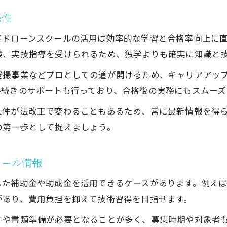
年収アップを目指すドローンスクール活用例
係性
ドローン操縦士のキャリア形成と資格活用法
定ドローンスクールの活用は効率的な学習と合格率向上に
験、実技指導を受けられるため、独学よりも確実に知識と
空撮事業などプロとしての道が開けるため、キャリアアッ
手続きのサポートも行っており、合格後の実務にもスムーズ
条件が法改正で変わることもあるため、常に最新情報を得
の第一歩として捉えましょう。
クール情報
した補助金や助成金を活用できるケースがあります。例え
があり、費用負担を抑えて技術習得を目指せます。
件や書類準備が必要となることが多く、募集時期や対象者