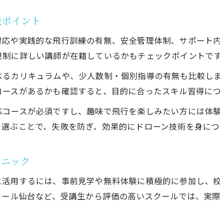
ドローン国家資格取得に必要な実践スキルとは
践ポイント
仙台のドローンスクールが選ばれる理由を解説
対応や実践的な飛行訓練の有無、安全管理体制、サポート
ドローンスクール卒業後のキャリアパスを考える
規制に詳しい講師が在籍しているかもチェックポイントで
宮城県の飛行禁止区域と安全対策の要点
べるカリキュラムや、少人数制・個別指導の有無も比較し
ドローン飛行禁止区域地図の正しい見方と活用法
コースがあるかも確認すると、目的に合ったスキル習得に
ドローンスクールで学ぶ安全対策の基本知識
応コースが必須ですし、趣味で飛行を楽しみたい方には体
許可不要エリアと飛行可能な場所の見極め方
を選ぶことで、失敗を防ぎ、効果的にドローン技術を身につ
最新の宮城県ドローン規制情報を徹底解説
重要文化財周辺での飛行ルールと注意点
クニック
初心者も安心できるドローンスクール活用術
に活用するには、事前見学や無料体験に積極的に参加し、
初めてのドローンスクール体験の流れとポイント
クール仙台など、受講生から評価の高いスクールでは、実
初心者向けドローンスクールの選び方と活用術