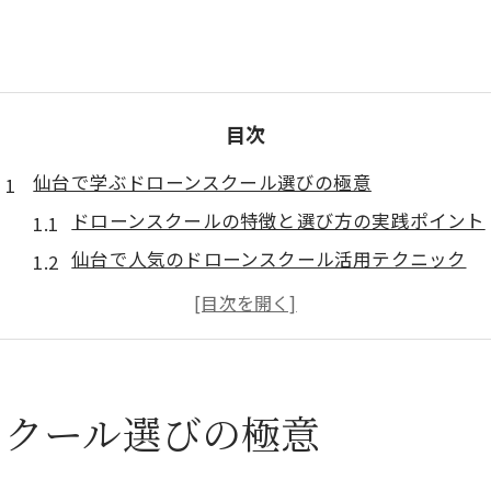
目次
仙台で学ぶドローンスクール選びの極意
ドローンスクールの特徴と選び方の実践ポイント
仙台で人気のドローンスクール活用テクニック
宮城県で最適なドローンスクールを探すコツ
ドローンスクールと国家資格取得の関係性
補助金活用でお得に学べるドローンスクール情報
ドローン国家資格取得へ仙台発で挑戦
スクール選びの極意
仙台でドローンスクールを利用した資格取得方法
ドローンスクールで学ぶ国家資格対策の流れ