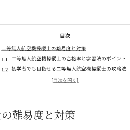
目次
二等無人航空機操縦士の難易度と対策
二等無人航空機操縦士の合格率と学習法のポイント
初学者でも目指せる二等無人航空機操縦士の攻略法
最新ドローン国家資格制度と難易度の変化を解説
二等無人航空機操縦士試験の実体験に基づく対策法
二等無人航空機操縦士で問われる知識と出題傾向
宮城県仙台市で受ける試験の最新情勢
士の難易度と対策
宮城で二等無人航空機操縦士を受験する最新事情
仙台の試験会場や実施スケジュールの特徴を解説