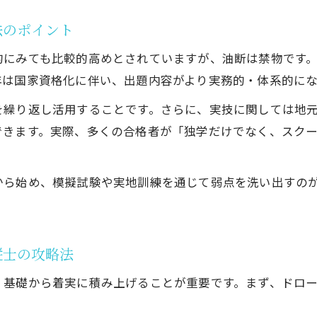
ドローン国家資格仙台の傾向と二等無人航空機操縦
法のポイント
宮城県での一等二等無人航空機操縦士取得動向を紹
的にみても比較的高めとされていますが、油断は禁物です
宮城県内のドローン補助金や資格支援の最新情報
年は国家資格化に伴い、出題内容がより実務的・体系的にな
資格取得に必要な費用と内訳を整理
を繰り返し活用することです。さらに、実技に関しては地
二等無人航空機操縦士にかかる試験費用と内訳を解
できます。実際、多くの合格者が「独学だけでなく、スク
初学者向けコースと二等無人航空機操縦士費用の全
二等無人航空機操縦士取得の講習費や登録料を整理
から始め、模擬試験や実地訓練を通じて弱点を洗い出すの
一等無人航空機操縦士取得方法との費用比較ポイン
宮城ドローンスクールで資格取得する際の費用目安
合格率や一等との違いを徹底比較
縦士の攻略法
二等無人航空機操縦士と一等の合格率を比較分析
、基礎から着実に積み上げることが重要です。まず、ドロ
一等と二等無人航空機操縦士の試験範囲の違いを解
。