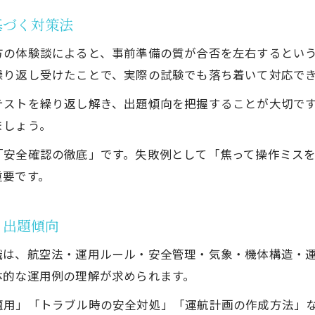
機体重量による法律適用範囲と手続きポイント
基づく対策法
二等無人航空機操縦士取得が不要なケースの整理
方の体験談によると、事前準備の質が合否を左右するとい
繰り返し受けたことで、実際の試験でも落ち着いて対応で
テストを繰り返し解き、出題傾向を把握することが大切で
ましょう。
「安全確認の徹底」です。失敗例として「焦って操作ミス
重要です。
と出題傾向
識は、航空法・運用ルール・安全管理・気象・機体構造・運
体的な運用例の理解が求められます。
適用」「トラブル時の安全対処」「運航計画の作成方法」