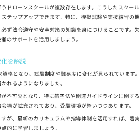
無人航空機操縦士の一等二等違いと活用シーンの比
行うドローンスクールが複数存在します。こうしたスクー
二等無人航空機操縦士取得方法と一等の選び方ガイ
くステップアップできます。特に、模擬試験や実技練習の
一等無人航空機操縦士講習の特徴と二等との違い
、必ず法令遵守や安全対策の知識を身につけることです。
練習環境を宮城で選ぶコツとは
験者のサポートを活用しましょう。
宮城で二等無人航空機操縦士を練習する最適な方法
仙台周辺のドローンスクール選びと活用のポイント
変化を解説
二等無人航空機操縦士の実地練習で重視すべき点
国家資格となり、試験制度や難易度に変化が見られています
ドローン飛行可能エリアと練習場の選び方を解説
置かれるようになりました。
お気軽にお問い合わせください
お気軽にお問い合わせください
団体利用や個別指導に強い宮城の練習環境を比較
解が不可欠となり、特に航空法や関連ガイドラインに関す
免許不要となる条件もしっかり解説
験会場が拡充されており、受験環境が整いつつあります。
二等無人航空機操縦士に必要な免許条件を正しく理
ますが、最新のカリキュラムや指導体制を活用すれば、着
250g以下のドローンと免許不要の基準を解説
重点的に学習しましょう。
100g以上で必要となる登録と資格要件の違い