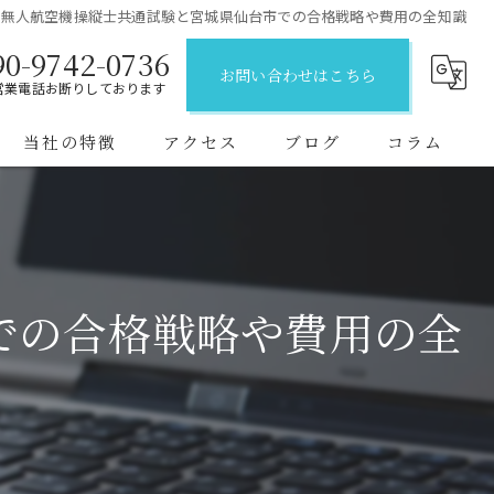
等無人航空機操縦士共通試験と宮城県仙台市での合格戦略や費用の全知識
90-9742-0736
お問い合わせはこちら
営業電話お断りしております
当社の特徴
アクセス
ブログ
コラム
初めて
一等資格
での合格戦略や費用の全
企業向け
二等資格
短期間