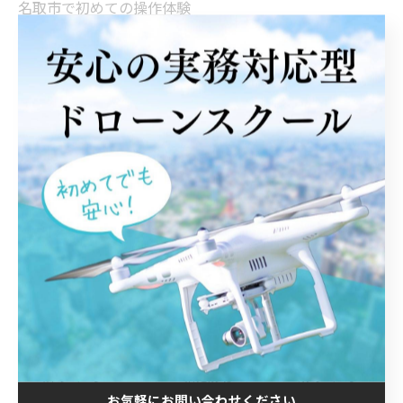
名取市で初めての操作体験
名取市で企業向けの導入支援
名取市で二等資格の対策講義
名取市で短期間集中の講習
--------------------------------------------------------------------
--
初めて
企業向け
二等資格
短期間
< 前のページ
一覧に戻る
次のページ >
お気軽にお問い合わせください