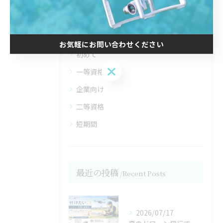
カテゴリー
Categories
全てのカテゴリー
お気軽にお問い合わせください
初めて
お気軽にお問い合わせください
一等資格
企業向け
二等資格
短期間
最近の投稿
Recent Posts
2026/07/17