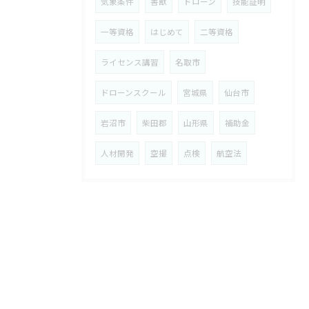
気象条件
害獣
ドローン
技能証明
一等資格
はじめて
二等資格
ライセンス講習
名取市
ドローンスクール
宮城県
仙台市
岩沼市
柴田郡
山形県
補助金
人材開発
空撮
点検
航空法