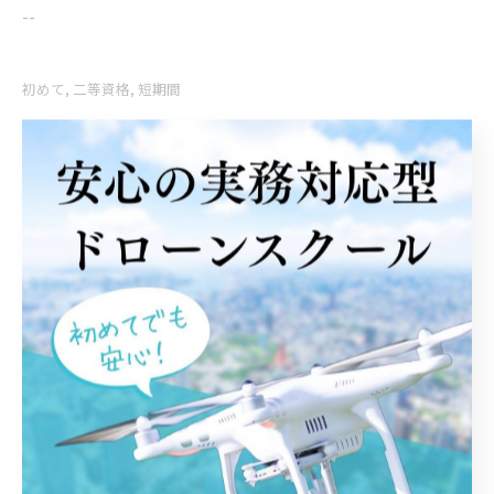
--
初めて
二等資格
短期間
< 前のページ
一覧に戻る
次のページ >
関連タグ
#ドローン
#二等資格
#ライセンス講習
#仙台市
#名取市
#ドローンスクール