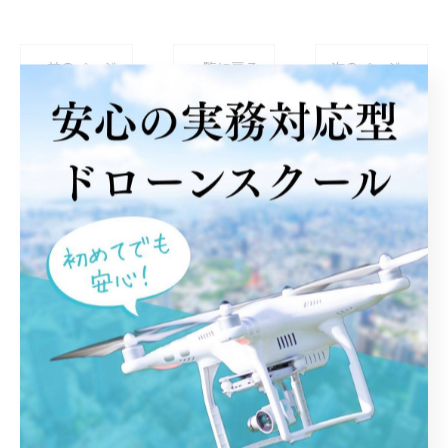
< 前のページ
一覧に戻る
次のページ >
関連タグ
#はじめて
#ライセンス講習
#宮城県
#名取市
#ドローン
カテゴリー
Categories
全てのカテゴリー