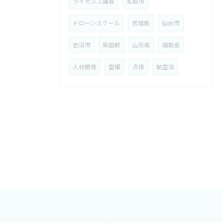
ライセンス講習
名取市
ドローンスクール
宮城県
仙台市
岩沼市
柴田郡
山形県
補助金
人材開発
空撮
点検
航空法