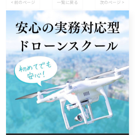
< 前のページ
一覧に戻る
次のページ >
関連タグ
#ライセンス講習
#二等資格
#ドローンスクール
#名取市
#仙台市
カテゴリー
Categories
全てのカテゴリー
初めて
一等資格